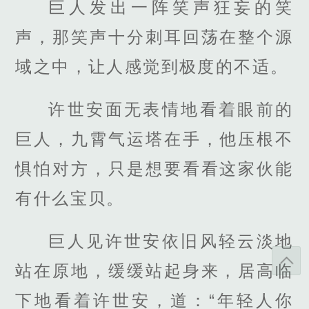
巨人发出一阵笑声狂妄的笑
声，那笑声十分刺耳回荡在整个源
域之中，让人感觉到极度的不适。
许世安面无表情地看着眼前的
巨人，九霄气运塔在手，他压根不
惧怕对方，只是想要看看这家伙能
有什么宝贝。
巨人见许世安依旧风轻云淡地
站在原地，缓缓站起身来，居高临
下地看着许世安，道：“年轻人你