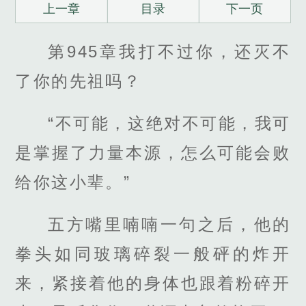
上一章
目录
下一页
第945章我打不过你，还灭不
了你的先祖吗？
“不可能，这绝对不可能，我可
是掌握了力量本源，怎么可能会败
给你这小辈。”
五方嘴里喃喃一句之后，他的
拳头如同玻璃碎裂一般砰的炸开
来，紧接着他的身体也跟着粉碎开