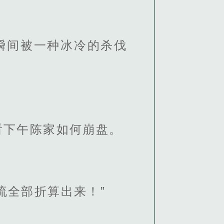
瞬间被一种冰冷的杀伐
看下午陈家如何崩盘。
。
流全部折算出来！”