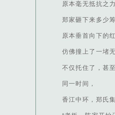
原本毫无抵抗之
郑家砸下来多少
原本垂首向下的红
仿佛撞上了一堵
不仅托住了，甚
同一时间，
香江中环，郑氏