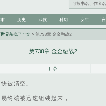
都市
历史
武侠
科幻
女生
言
下世界杀疯了全文
> 第738章 金金融战2
第738章 金金融战2
目录
很快被清空。
交易终端被迅速组装起来，