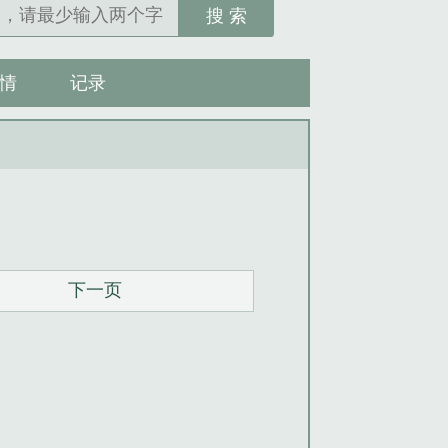
搜 索
情
记录
下一页