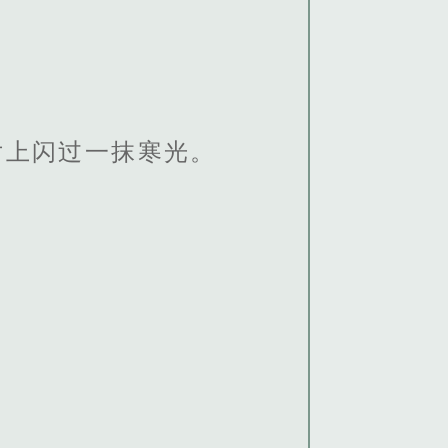
片上闪过一抹寒光。