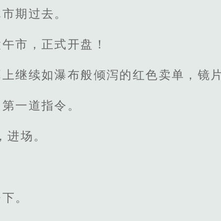
休市期过去。
股午市，正式开盘！
幕上继续如瀑布般倾泻的红色卖单，镜
的第一道指令。
，进场。
令下。