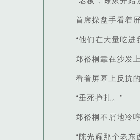
“老板，陈家开始
首席操盘手看着
“他们在大量吃进
郑裕桐靠在沙发
看着屏幕上反抗
“垂死挣扎。”
郑裕桐不屑地冷
“陈光耀那个老东