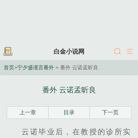
白金小说网
首页
>
宁夕盛谨言番外
> 番外 云诺孟昕良
番外 云诺孟昕良
上一章
目录
下一页
云诺毕业后，在教授的诊所实