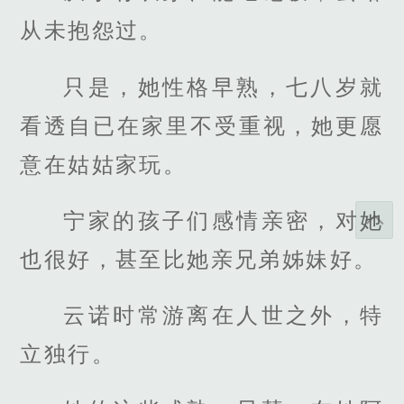
从未抱怨过。
只是，她性格早熟，七八岁就
看透自已在家里不受重视，她更愿
意在姑姑家玩。
宁家的孩子们感情亲密，对她
也很好，甚至比她亲兄弟姊妹好。
云诺时常游离在人世之外，特
立独行。