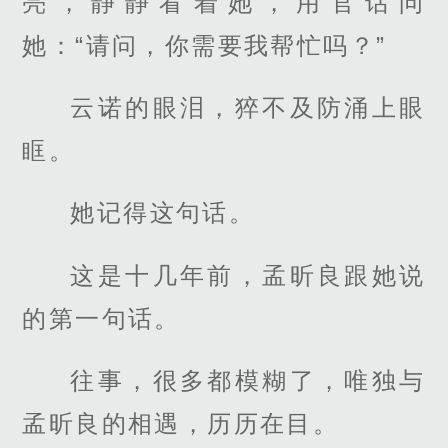
亮，静静看着她，用官话问
她：“请问，你需要我帮忙吗？”
云诺的眼泪，猝不及防涌上眼
眶。
她记得这句话。
这是十几年前，孟昕良跟她说
的第一句话。
往事，很多都模糊了，唯独与
孟昕良的相遇，历历在目。