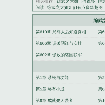
相关推荐：
综武之大姐们有点多
综
阅读
综武之大姐姐们有点多笔趣阁
多在线阅读
综武之大姐姐们有点多
txt
综武之大姐姐们有点多全文阅读
综武
版
天上月
我要当纯情男大！我不要
第610章 尺尊太后知道真相
第
人上墙【壁xué合集】
直男下海解
睡美人
阿银不是天才神明吗？
病
第606章 识破阴谋与安排
第
了
蚀梦传说
重来一次，我才知道你
第602章 惨败的诸国联军
第1章 系统与功能
第
第5章 略有小成
第
第9章 成就先天强者
第1