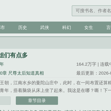
都市
历史
武侠
科幻
女生
言
姐们有点多
年
164.2万字 | 连载
10章 尺尊太后知道真相
最后更新：2026-06-
王朝，江南水乡的曼陀山庄中，此时，在一间布置还算
青年，捂着脑袋从床上坐了起来。我这是在哪？嘶！下
。这里，是大宋王朝江南地区的曼陀山庄！他竟然穿越到了
章节目录
们有点多》是三年又三年精心创作的都市类小说。