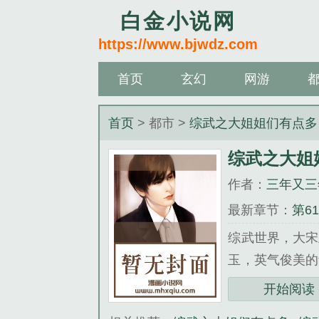
白金小说网
https://www.bjwdz.com
首页
玄幻
网游
首页
> 都市 >
综武之大姐姐们有点多
综武之大姐
作者：
三年又三
最新章节：
第6
综武世界，大宋
玉，英气俊美的
不住闷哼了一声
开始阅读
《综武之大姐姐