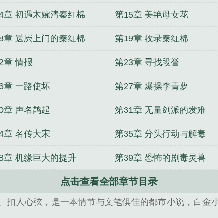
14章 初遇木婉清秦红棉
第15章 美艳母女花
18章 送屄上门的秦红棉
第19章 收录秦红棉
2章 情报
第23章 寻找段誉
6章 一路使坏
第27章 爆操李青萝
0章 声名鹊起
第31章 无量剑派的发难
4章 名传大宋
第35章 分头行动与解毒
38章 机缘巨大的提升
第39章 恐怖的剧毒灵兽
点击查看全部章节目录
、扣人心弦，是一本情节与文笔俱佳的都市小说，白金