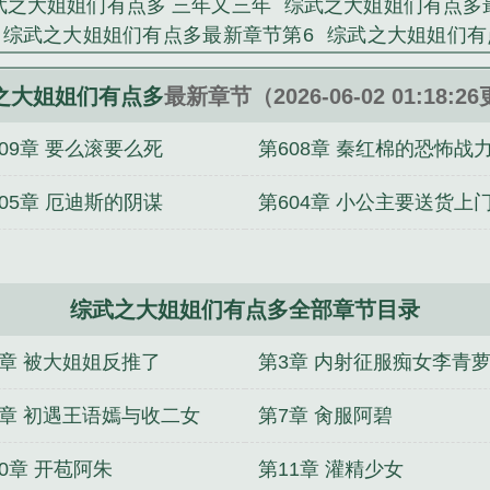
武之大姐姐们有点多 三年又三年
综武之大姐姐们有点多
综武之大姐姐们有点多最新章节第6
综武之大姐姐们有
三年又三年
综武之大姐姐们有点多笔趣阁最新章节
综
综武之大姐姐们有点多第一版主
综武之大姐姐们有点多
之大姐姐们有点多
最新章节（2026-06-02 01:18:2
开车！
快穿：男主？嘬嘬嘬
心声被他听见后
救赎那
609章 要么滚要么死
第608章 秦红棉的恐怖战
绑后，和对家综里杀疯
天幕：玩县令模拟器被围观了
权
弱仙君轻点虐，魔尊他命不久矣
【电竞】狐O归队后，
605章 厄迪斯的阴谋
第604章 小公主要送货上
有多爱我
病秧子也想继续打排球
两世了，他还是那个
综武之大姐姐们有点多全部章节目录
2章 被大姐姐反推了
第3章 内射征服痴女李青
6章 初遇王语嫣与收二女
第7章 肏服阿碧
0章 开苞阿朱
第11章 灌精少女