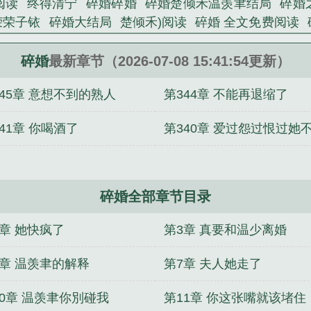
阅读
终得清宁
碎婚碎婚
碎婚楚倾禾温羡聿结局
碎婚
荣荣子铱
碎婚大结局
楚倾禾)阅读
碎婚 全文免费阅读
精心创作的都市类小说。
整版
碎婚(温羡聿
士兵突击开局我和许三多发配五班
边被剧情杀的炮灰
逼我退队？带四条狗一样打！
大秦：
碎婚
最新章节（2026-07-08 15:41:54更新）
：偷大佬们子嗣家族修仙
四合院：从摆地摊开始
离婚后
345章 意想不到的熟人
第344章 不能再退缩了
游戏里无限提现
文抄的我，纵横米宇宙！
重生60：
天眼
过年回家，和冷艳总裁挤房车同行
不想努力后，我
41章 你喝酒了
第340章 爱过怨过恨过她
悔
碎婚全部章节目录
2章 她快疯了
第3章 真要和温少离婚
6章 温羡聿的解释
第7章 夫人她走了
10章 温羡聿你別碰我
第11章 你这张嘴就该堵住