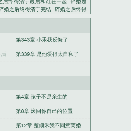
之后终得清宁最后和谁在一起
碎婚楚
碎婚之后终得清宁完结
碎婚之后终得
无限恐怖：我能嗅到鬼味
崩铁：我死
关于我认错祖龙当爹这件事
开局失业
，给首富千金冲喜
重生后，系统跟我
第343章 小禾我反悔了
赶山打猎，我一肩挑四家
四合院：先杀
被富婆练成魔帝
灵城：从货拉拉司机
不后
第339章 是他爱得太自私了
第4章 孩子不是亲生的
第8章 滚回你自己的位置
第12章 楚倾禾我不同意离婚