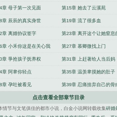
14章 母子第一次见面
第15章 她去了云溪苑
18章 辰辰的真实身世
第19章 流了很多血
22章 离婚协议签字
第23章 离开这个让她窒息
方
26章 小禾你这是在关心我
第27章 慕卿微找上门
30章 爭抢孩子抚养权
第31章 上赶著给人当后妈
34章 阿聿你轻点
第35章 温羡聿摸她的肚子
38章 孕吐被看见
第39章 忍痛捨弃自己的骨
点击查看全部章节目录
本情节与文笔俱佳的都市小说，白金小说网转载收集
碎婚