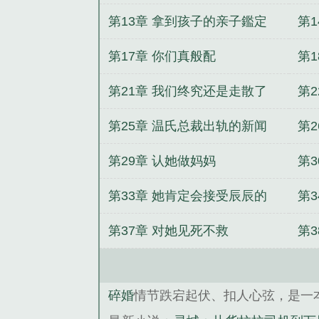
第13章 拿到孩子的亲子鑑定
第
第17章 你们真般配
第
第21章 我们终究还是走散了
第
第25章 温氏总裁出轨的新闻
第
第29章 认她做妈妈
第
第33章 她肯定会接受辰辰的
第
第37章 对她见死不救
第
碎婚
情节跌宕起伏、扣人心弦，是一