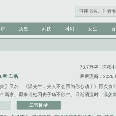
都市
历史
武侠
科幻
女生
言
78.7万字 | 连载中
46章 车祸
最后更新：2026-07-
爽】又名：《温先生，夫人不会再为你心动了》再次查
个新家。原来当她因丧子痛不欲生、日渐消瘦时，温羡
，早已被情人占为己有；原来她以为独一无二的婚房，
章节目录
满腔的恨。楚倾禾藏起孕检单，果断提出离婚。温羡聿