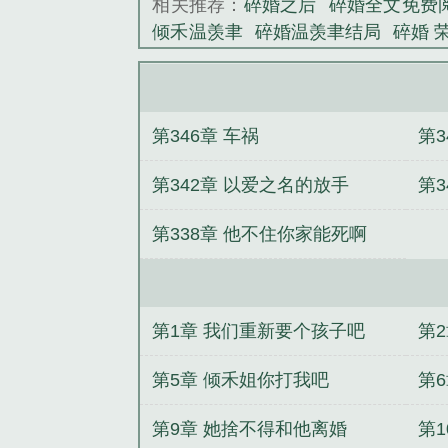
相关推荐：
碎婚之后
碎婚全文免费
我可以...
倾禾温羡聿
碎婚温羡聿结局
碎婚 
《碎婚》是佚名
清宁最新章节更新内容
碎婚全文完
后，成就她们的疯魔
快穿：主角身
失恋，全城美女全部沦陷
多子多福
第346章 车祸
第
说修仙很简单
津北有雪
神豪：我在
白莲花，一个不留
风云之我有武道
第342章 以爱之名的放手
第3
到万界之主
第338章 他不住你家能死啊
第1章 我们重新要个孩子吧
第
第5章 倾禾姐你打我吧
第
第9章 她捨不得和他离婚
第