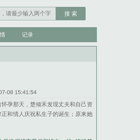
搜 索
情
记录
08 15:41:54
出怀孕那天，楚倾禾发现丈夫和自己资
聿正和情人庆祝私生子的诞生；原来她
温羡聿也为她们復刻了一栋；这一刻，
语气强势：「小禾，你现在后悔求我，