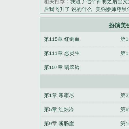
相关推荐：
我渣了七个神明之后全文
后我飞升了 说的什么
美强惨师尊黑
美强惨师尊后我飞升了扮
美强惨师
发电姬
扮演美强惨师尊后我飞升了
扮演美
强惨师尊后我飞升了评论
扮演美强
第115章 红绸血
第1
了资源
扮演美强惨师尊后我飞升了
了云盘
扮演美强惨师尊后我飞升了
第111章 恶灵生
第1
遁
扮演美强惨师尊后我飞升了笔趣
飞升了免费阅读
扮演美强惨师尊后
第107章 翡翠铃
吗
扮演美强惨师尊后我飞升了本文
惨师尊后我飞升了朦胧
扮演美强惨
吗
扮演美强惨师尊后我飞升了结局
夫君
妖痣
和亡夫在仙界重逢后
[
第1章 寒霜尽
第
一太子妃
中医高源
扣1查询女配精
第5章 红烛冷
第
扮男装很正常吧
夫人死后，贺总他
饭馆[美食]
第9章 断肠崖
第1