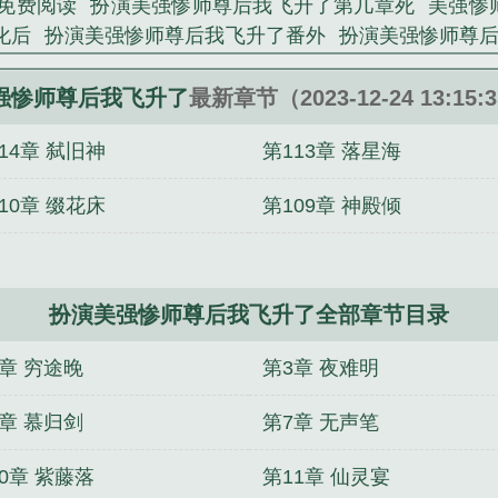
免费阅读
扮演美强惨师尊后我飞升了第几章死
美强惨
化后
扮演美强惨师尊后我飞升了番外
扮演美强惨师尊
尊人设崩了穿书
扮演美强惨师尊后我飞升了TXT
美强惨
剧透
扮演美强惨师尊后我飞升了无广告免费阅读
扮演美
强惨师尊后我飞升了
最新章节（2023-12-24 13:15
惨师尊后我飞升了by朦胧见
扮演美强惨师尊后我飞升了
14章 弑旧神
第113章 落星海
介绍
穿成美强惨反派的师尊
扮演美强惨师尊后我飞升了
 具体怎么虐攻的
扮演美强惨师尊后我飞升了结局是什
10章 缀花床
第109章 神殿倾
阁
扮演美强惨师尊后我飞升了 真相迟
扮演美强惨师尊
我飞升了 免费阅读全文
扮演美强惨师尊后我飞升了是
扮演美强惨师尊后我飞升了朦胧见
美强惨师尊只想打脸
师尊后我飞升了微博
扮演美强惨师尊后我飞升了 免费阅
扮演美强惨师尊后我飞升了全部章节目录
如何
扮演美强惨师尊后我飞升了晋江
扮演美强惨师尊后
希腊神话]春神之恋
为她破戒！夫人重生后被穆少宠疯了
2章 穷途晚
第3章 夜难明
神状态
我男朋友是神级哨兵？
我救的勇者是反派！
6章 慕归剑
第7章 无声笔
丧心病狂了
天道酬勤：一分耕耘百分收获
溺爱期
清穿
0章 紫藤落
第11章 仙灵宴