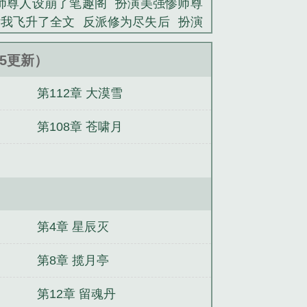
师尊人设崩了笔趣阁
扮演美强惨师尊
后我飞升了全文
反派修为尽失后
扮演
师尊人设崩了
穿成美强惨反派的师尊
强惨师尊后我飞升了全文阅读
扮演美
:35更新）
之前的文案
扮演美强惨师尊后我飞升
第112章 大漠雪
雾山是离渊
扮演美强惨师尊后我飞升
么
扮演美强惨师尊后我飞升了师尊死
第108章 苍啸月
后我飞升了书评
扮演美强惨师尊后我
双洁吗
扮演美强惨师尊后我飞升了he
飞升
我总是被迫躺赢[穿书
扮演美强
读
扮演美强惨师尊后我飞升了完结了
我飞升了讲的什么
修仙界公敌竟是我
失控喜欢你
执念尔尔
赎碎
明初第
第4章 星辰灭
美利坚1881：西部传奇
在贵族学院女
第8章 揽月亭
之娘娘万福/清穿之皇后千千岁
全息小
第12章 留魂丹