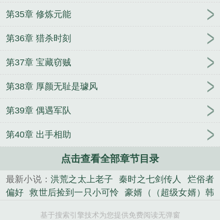
第35章 修炼元能
第36章 猎杀时刻
第37章 宝藏窃贼
第38章 厚颜无耻是璩风
第39章 偶遇军队
第40章 出手相助
点击查看全部章节目录
最新小说：
洪荒之太上老子
秦时之七剑传人
烂俗者
偏好
救世后捡到一只小可怜
豪婿（（超级女婿）韩
三千苏迎夏）
玄幻之阅读封神
洪荒：阐教首徒
武
基于搜索引擎技术为您提供免费阅读无弹窗
侠：从鹿鼎记开始长生
反派总裁总蹭我的瓜吃
我家