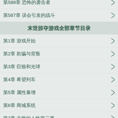
第588章 恐怖的袭击者
首徒
武侠：从鹿鼎记开始长生
我在仙侠世界被祖国
征召了
烂俗者偏好
豪婿（（超级女婿）韩三千苏迎
第587章 误会引发的战斗
夏）
洪荒之太上老子
斗罗：喝酒变强，掌掴教皇
末世掠夺游戏全部章节目录
第1章 游戏开始
第2章 欺骗与背叛
第3章 巨狼和光球
第4章 希望列车
第5章 属性暴增
第6章 商城系统