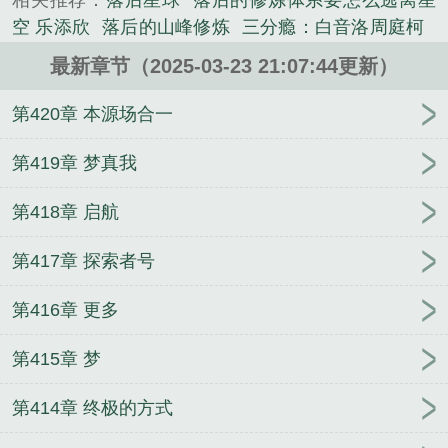
相关推荐：
落后星球
落后的修炼体系要怎么逃离星
去从基础开始，研究这个世界。于是开启了新时代科
空 乐添欣
落后的山峰修炼
三分瘾：白音洛周庭柯
学的修炼，以及对太空的探索。宋真活着出来，......
穿书：首辅家的恶毒原配是神医
打脸炫富表弟
江允
《落后的修炼体系要怎么逃离星空》是乐添欣精心创
最新章节（2025-03-23 21:07:44更新）
卿澹台玦
彭惜雪蒋云奚
极品霸医
完蛋了！穿到黑
作的玄幻类小说。
化反派的现场
江嘉倪陆弃
江意絮裴辞之小说
江吟
第420章 本源场合一
絮裴邺之
妖神记
毕顾尧曹清栀小说
江栾念陆商小
说
读我心后全员变疯批，我嘎嘎炫奶
疯批竹马别过
第419章 梦真我
来
沈眠邵延
温知霍耘结局
最强职场王者
震世狂
第418章 启航
龙
千金不换之恶女重生
第417章 探索者号
第416章 更多
第415章 梦
第414章 终极的方式