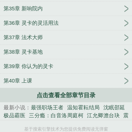
第35章 新响院内
第36章 灵卡的灵活用法
第37章 法术大师
第38章 灵卡基地
第39章 你认为的灵卡
第40章 上课
点击查看全部章节目录
最新小说：
最强职场王者
温知霍耘结局
沈眠邵延
极品霸医
三分瘾：白音洛周庭柯
江允卿澹台玦
震
世狂龙
完蛋了！穿到黑化反派的现场
毕顾尧曹清栀
基于搜索引擎技术为您提供免费阅读无弹窗
小说
疯批竹马别过来
妖神记
千金不换之恶女重