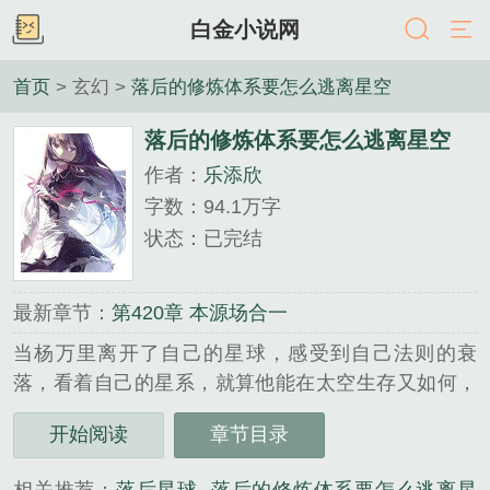
白金小说网
首页
> 玄幻 >
落后的修炼体系要怎么逃离星空
落后的修炼体系要怎么逃离星空
作者：
乐添欣
字数：94.1万字
状态：已完结
最新章节：
第420章 本源场合一
当杨万里离开了自己的星球，感受到自己法则的衰
落，看着自己的星系，就算他能在太空生存又如何，
他没有无穷无尽的寿命，更别提离开自己的星系法则
开始阅读
章节目录
衰落，能量缺失。要么选择在灵梭中沉睡看天意，要
么留下感悟星系之外的东西。但是他都不选，他要回