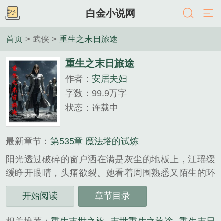
白金小说网
首页
> 武侠 >
重生之末日旅途
重生之末日旅途
作者：
安居夫妇
字数：99.9万字
状态：连载中
最新章节：
第535章 魔法塔的试炼
阳光透过破碎的窗户洒在满是灰尘的地板上，江瑶缓
缓睁开眼睛，头痛欲裂。她看着周围熟悉又陌生的环
境，心中满是震惊与不敢置信。这是她末世前的家，
开始阅读
章节目录
她竟然重生了！......
《重生之末日旅途》是安居夫妇精心创作的武侠类小