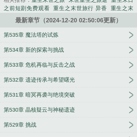
相关推荐：
重生末世之旅
末世重生之旅途
重生末日
说。
之前短剧免费观看
重生之末世旅行 异香
重生之末
日求生
重生末日之前
重生末日之路
重生之末日唐
最新章节（2024-12-20 02:50:06更新）
刀
重生之末世旅行by异香
末日重生之旅 第一个 复
制说明图请先报名任务
末世之旅途
重生之末日求生
第535章 魔法塔的试炼
路
重生之末日旅途免费阅读
末日重生之归途免费阅
读
重生之末日归途免费阅读
重生之末日归途
重生
第534章 新的探索与挑战
之末世旅行
重生之末日旅途 在线阅读
天生神力，
第533章 危机再临与反击之战
我打爆元朝当开国皇帝
都市修仙：我穿越到了五千
年后
快穿之靠好孕被男主娇宠
从魔兽世界开启元宇
第532章 遗迹传承与希望曙光
宙
浮生一梦长安劫
游戏公司？这分明是科技巨头
NBA：满级封盖的我只想训练
无缘高考，边境杀成
第531章 暗冥再袭与绝境突破
人族战神！
我的捉鬼女友
《重生后，她成了权臣黑
月光》阮凝玉谢凌
震惊！男主绝嗣，我嘎嘎能生
鬼
第530章 晶核疑云与神秘遗迹
上我身
奶团被读心，炮灰全家改命了
重生夏侯，从
街亭开始
官色美人香
守序暴君，倒果为因
被女人
第529章 挑战
宠的神医华三杰
僵尸：人在任家镇，师兄林凤娇
三