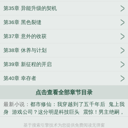
第35章 异能升级的契机
第36章 黑色裂缝
第37章 意外的收获
第38章 休养与计划
第39章 新征程的开启
第40章 幸存者
点击查看全部章节目录
最新小说：
都市修仙：我穿越到了五千年后
鬼上我
身
游戏公司？这分明是科技巨头
震惊！男主绝嗣，
我嘎嘎能生
被女人宠的神医华三杰
僵尸：人在任家
基于搜索引擎技术为您提供免费阅读无弹窗
镇，师兄林凤娇
汉朝兴衰史
从魔兽世界开启元宇