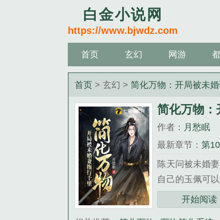
白金小说网
https://www.bjwdz.com
首页
玄幻
网游
首页
> 玄幻 >
简化万物：开局被未婚
简化万物：
作者：
月愁眠
最新章节：
第1
陈天问被未婚妻
自己的玉佩可以
绝世丹药，仅仅
开始阅读
《简化万物：开