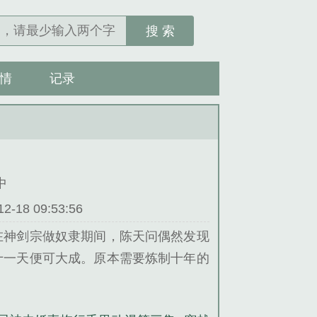
搜 索
情
记录
中
18 09:53:56
在神剑宗做奴隶期间，陈天问偶然发现
十一天便可大成。原本需要炼制十年的
为至高天帝，只手遮天！...
。