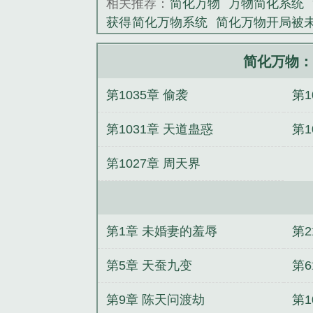
相关推荐：
简化万物
万物简化系统
获得简化万物系统
简化万物开局被未
开局被未婚妻拖行千里第三集
简化
化万物开局被未婚妻拖行千里女主
简化万物：
妻拖行千里月愁眠
简化万物开局被
第1035章 偷袭
第1
现场调查科3：亡命徒
异现场调查科
现场调查科前传1：血族革命
阴阳师
第1031章 天道蛊惑
第1
下
阴阳师·泷夜叉姬卷上
阴阳师·夜
第1027章 周天界
第1章 未婚妻的羞辱
第
第5章 天蚕九变
第
第9章 陈天问渡劫
第1