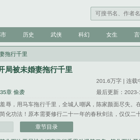
都市
历史
武侠
科幻
女生
言
妻拖行千里
开局被未婚妻拖行千里
201.6万字 | 连载
035章 偷袭
最后更新：2023-12-
羞辱，用马车拖行千里，全城人嘲讽，陈家颜面尽失。
简化功法！原本需要修行二十一年的春秋剑法，仅仅二
十个时辰便可出炉。自此之后，陈天问从一个奴隶觉醒，成
章节目录
局被未婚妻拖行千里》是月愁眠精心创作的玄幻类小说