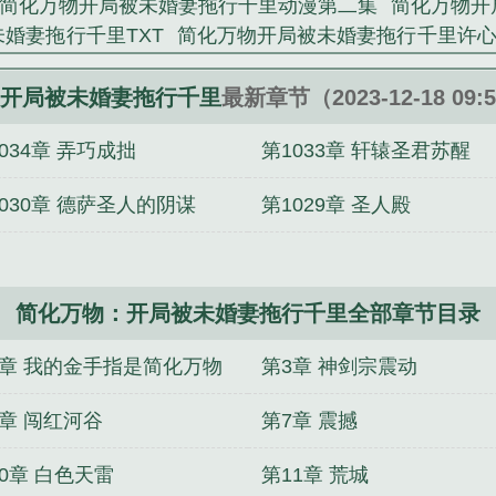
简化万物开局被未婚妻拖行千里动漫第二集
简化万物开
婚妻拖行千里TXT
简化万物开局被未婚妻拖行千里许
万物开局被未婚妻拖行千里笔趣阁
简化万物开局被未婚
简化万物开局被未婚妻拖行千里
简化万物开局被未婚妻拖
开局被未婚妻拖行千里
最新章节（2023-12-18 09:
未婚妻拖行千里百度百科
狼的恩赐
沙门空海之大唐鬼宴·
034章 弄巧成拙
第1033章 轩辕圣君苏醒
4：通灵
阴阳师·生成姬
二代目归来
异现场调查科1：
·付丧神卷
异现场调查科2：神之刺青
阴阳师·太极卷
030章 德萨圣人的阴谋
第1029章 圣人殿
光杯卷
阴阳师·凤凰卷
阴阳师·龙笛卷
简化万物：开局被未婚妻拖行千里全部章节目录
2章 我的金手指是简化万物
第3章 神剑宗震动
6章 闯红河谷
第7章 震撼
0章 白色天雷
第11章 荒城