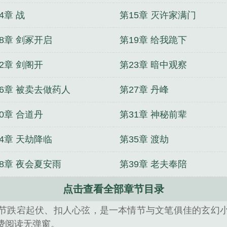
4章 战
第15章 灭许家满门
8章 剑冢开启
第19章 给我跪下
2章 剑阁开
第23章 暗中观察
26章 被卖去做药人
第27章 丹峰
0章 合道丹
第31章 神秘前辈
4章 天劫降临
第35章 渡劫
38章 夜会夏安雨
第39章 老夫奉陪
点击查看全部章节目录
节跌宕起伏、扣人心弦，是一本情节与文笔俱佳的玄幻
费阅读无弹窗。