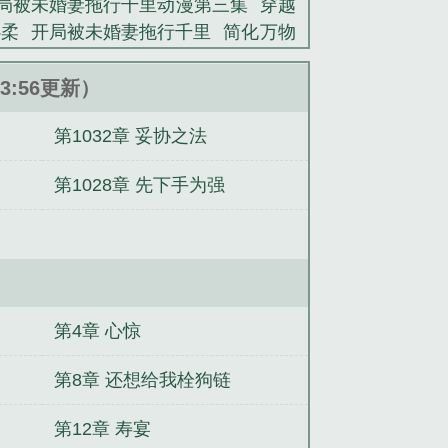
局被未婚妻拖行千里动漫第三集
穿越
心柔
开局被未婚妻拖行千里
简化万物
妻拖行千里许心柔结局
简化万物的
简
行千里 月愁眠
简化万物开局被未婚
53:56更新）
卷之四·不空
魔王奶爸
高能预警
异
第1032章 妥协之法
时空痕
异现场调查科前传2：追梦
异
阴阳师·晴明取瘤
阴阳师·泷夜叉姬卷
第1028章 先下手为强
第4章 心惊
第8章 还想给我栓狗链
第12章 寿宴