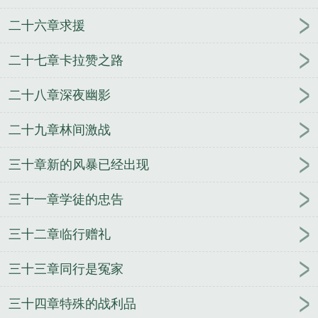
二十六章求援
二十七章卡拉赞之路
二十八章深夜幽影
二十九章林间激战
三十章新的风暴已经出现
三十一章学徒的忠告
三十二章临行赠礼
三十三章同行是冤家
三十四章特殊的战利品