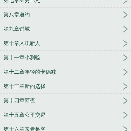
第七章图穷匕见
第八章邀约
第九章进城
第十章入职新人
第十一章小测验
第十二章年轻的卡德减
第十三章新的选择
第十四章雨夜
第十五章公平交易
第十六章来者是客