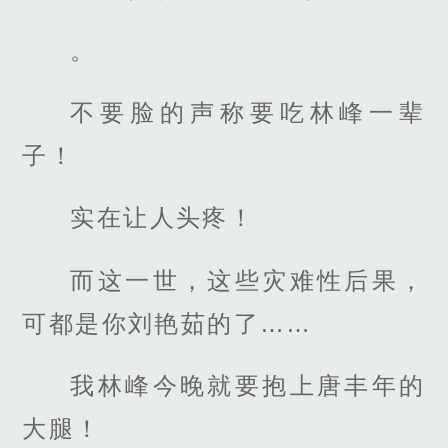
。
不要脸的声称要吃林峰一辈
子！
实在让人头疼！
而这一世，这些灾难性后果，
可都是你刘艳茹的了……
我林峰今晚就要抱上唐丰年的
大腿！