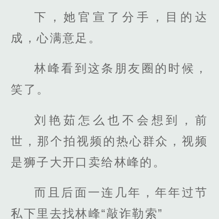
下，她官宣了分手，目的达
成，心满意足。
林峰看到这条朋友圈的时候，
笑了。
刘艳茹怎么也不会想到，前
世，那个拍视频的热心群众，视频
是狮子大开口卖给林峰的。
而且后面一连几年，年年过节
私下里去找林峰“敲诈勒索”