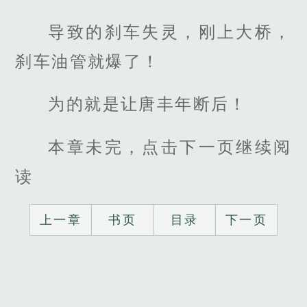
导致的刹车失灵，刚上大桥，
刹车油管就爆了！
为的就是让唐丰年断后！
本章未完，点击下一页继续阅
读
上一章
书页
目录
下一页