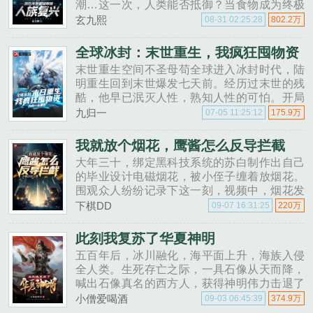
潮…这一次，人类能否抵御？当食物成为终极
问题的时候，活下去，才是勇气！......
玄九熙
08-31 02:25:28
802.2万
全球冰封：末世重生，我疯狂囤物资
末世重生空间不圣母苟全球进入冰封时代，陆
明重生回到末世爆发七天前。经历过末世的残
酷，他早已泯灭人性，熟知人性的可怕。开局
没钱？直接薅高利贷羊毛。开局没囤物资......
九归一
07-05 11:25:12
175.9万
我就放个烟花，鹰酱怎么反导拦截
大年三十，绑定黑科技系统的苏白制作出自己
的毕业设计电磁烟花，被小侄子缠着放烟花。
围观众人纷纷记录下这一刻，视频中，烟花发
射时，大地甚至都在颤抖！众网友震惊这特么
下棋DD
09-07 16:31:25
220万
是烟花？这特么是......
此刻我复苏了华夏神明
五百年后，冰川融化，海平面上升，海族入侵
全人类。生死存亡之际，一具石像从天而降，
喊出石像真名的西方人，获得神明伟力击退了
海族人。此后数百年，上百具石像从天而降，
小僧爱喝酒
09-03 06:45:39
374.9万
但无一具九州神！从此，西方众神统治人类，