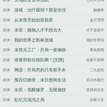
天地巨变全球危机
游戏：治疗最弱？那是你没
武侠
触键兽
有挂！
从末世开始创造新星
武侠
血月雪明
末世：植物人才不想当大
武侠
才不是糕手
BOSS
我的世界之凯林龙城
武侠
我的世界特
末世兵工厂：开局一座钢铁
武侠
青岚夜雨
堡垒
谁要和前任组队啊！[无限]
武侠
花卷不投降
网游：开局穷的只有新手木
武侠
二九创世
剑
囤百亿物资，末日悠闲生活
武侠
四月的尾巴
全民：觉醒修罗，无限抽技
武侠
坚持的信念
能
乱纪元混沌之局
武侠
杂家小生