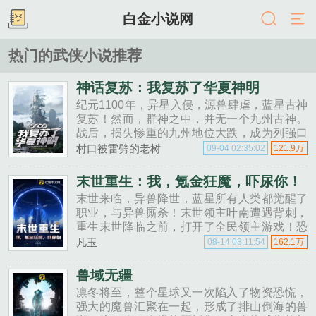
白金小说网
热门的武侠小说推荐
神话复苏：我复苏了华夏神明
纪元1100年，异星入侵，源兽肆虐，蓝星古神
复苏！然而，群神之中，并无一个九州古神。
战后，损失惨重的九州地位大跌，成为列强口
中的弱国。殊不知，九州无神的原因是因为九
村口被雷劈的老树
09-04 02:35:02
121.9万
州人民皆是神的后代，流淌神血，只需觉醒......
末世重生：我，氪金狂魔，吓尿你！
末世来临，异兽降世，蓝星所有人类都觉醒了
职业，与异兽厮杀！末世领主叶南遭遇背刺，
重生末世降临之前，打开了全民领主游戏！恐
怕谁也不知道，末世降临之后，这款游戏里的
凡玉
08-14 03:11:54
162.1万
一切都会具象化到现实世界里吧！叶南......
兽域无疆
凛冬将至，整个星球又一次陷入了物资恐慌，
强大的魔兽汇聚在一起，形成了排山倒海的兽