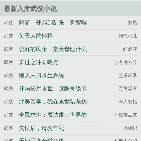
九......
最新入库武侠小说
网游：开局刮刮乐，觉醒唯
武侠
亦晨
一SSS天赋
每天人的性格
武侠
朝气可儿
说好的民企，空天母舰什么
武侠
红酒花
鬼
末世之冲向曙光
武侠
心有远方兮
懒人末日求生系统
武侠
芭乐旺季
开局丧尸末世，觉醒神级卡
武侠
万古观者
牌天赋
北美留学，我在末世猎杀伪
武侠
今人发指
人
全民求生：魔法废土世界的
武侠
木屋键盘侠
暴徒
失忆后，请勿作死
武侠
风枫织
武侠
七年大公鸡