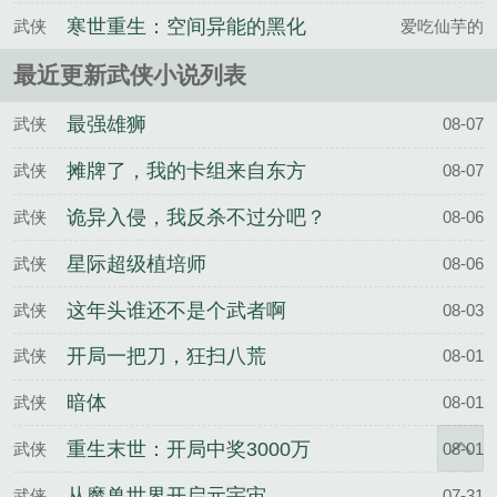
+番外
寒世重生：空间异能的黑化
武侠
爱吃仙芋的
逆袭
最近更新武侠小说列表
最强雄狮
武侠
08-07
摊牌了，我的卡组来自东方
武侠
08-07
诡异入侵，我反杀不过分吧？
武侠
08-06
星际超级植培师
武侠
08-06
这年头谁还不是个武者啊
武侠
08-03
开局一把刀，狂扫八荒
武侠
08-01
暗体
武侠
08-01
重生末世：开局中奖3000万
武侠
08-01
从魔兽世界开启元宇宙
武侠
07-31