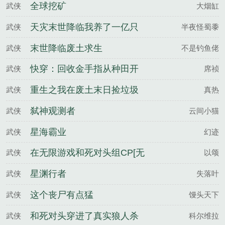
全球挖矿
武侠
大烟缸
天灾末世降临我养了一亿只
武侠
半夜怪蜀黍
仓鼠
末世降临废土求生
武侠
不是钓鱼佬
快穿：回收金手指从种田开
武侠
席祯
始
重生之我在废土末日捡垃圾
武侠
真热
弑神观测者
武侠
云间小猫
星海霸业
武侠
幻迹
在无限游戏和死对头组CP[无
武侠
以颂
限]
星渊行者
武侠
失落叶
这个丧尸有点猛
武侠
馒头天下
和死对头穿进了真实狼人杀
武侠
科尔维拉