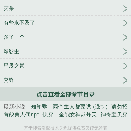
灭杀
有些来不及了
多了一个
噬影虫
星辰之景
交锋
点击查看全部章节目录
最新小说：
知知乖，两个主人都要哄 (强制)
请勿招
惹貌美人偶npc
快穿：全能女神苏炸天
神奇宝贝穿
越现实世界
亡灵君主：天灾纪元
李思怡老李小说笔
基于搜索引擎技术为您提供免费阅读无弹窗
趣阁
傅少，夫人今天又虐渣了
[综英美]最强修理工