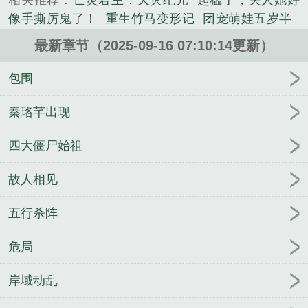
相关推荐：
亡灵君主：天灾纪元
起猛了，夫人她好
《夜雪殇》是照夜清渊精心创作的历史类小说。
像手撕厉鬼了！
重生竹马变形记
团宠萌娃五岁半
七零：科研大佬绝嗣，我为他一胎双宝
综影视：绿
最新章节（2025-09-16 07:10:14更新）
水长柔
重生团宠：渣渣们都知错了
你好，心上人
末世，我搓一颗星球狂囤物资
快穿：全能女神苏炸
包围
天
原神：一百次告白？系统任务罢了
神奇宝贝穿越
现实世界
知知乖，两个主人都要哄 (强制)
傅少，夫
秦珞芊出现
人今天又虐渣了
请勿招惹貌美人偶npc
[综英美]最强
四大僵尸始祖
修理工
李思怡老李我家有女初长成完结版+番外
男
神的花式撩法
李思怡老李小说笔趣阁
养妻我家有女
故人相见
初长成李思怡老李无删减
五行杀阵
危局
岸域动乱