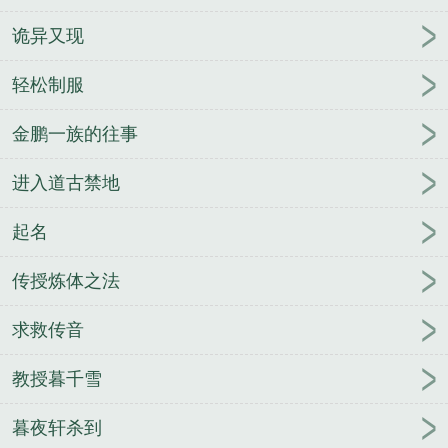
诡异又现
轻松制服
金鹏一族的往事
进入道古禁地
起名
传授炼体之法
求救传音
教授暮千雪
暮夜轩杀到