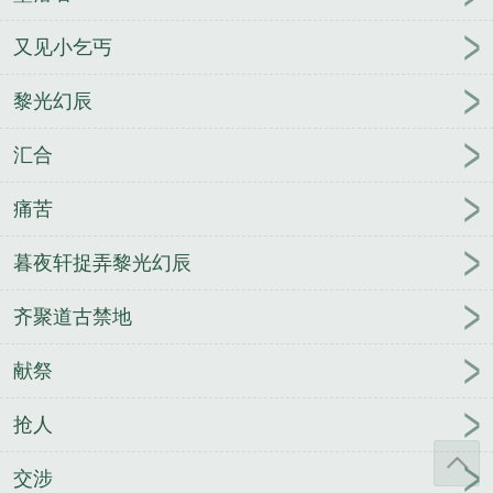
又见小乞丐
黎光幻辰
汇合
痛苦
暮夜轩捉弄黎光幻辰
齐聚道古禁地
献祭
抢人
交涉