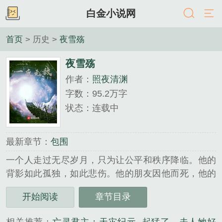
白金小说网
首页
> 历史 >
夜雪殇
夜雪殇
作者：
照夜清渊
字数：95.2万字
状态：连载中
最新章节：
包围
一个人走过无尽岁月，只为让公平和秩序降临。他的
背影如此孤独，如此悲伤。他的朋友因他而死，他的
姐姐为他而死，他的爱人由他而丧生。他为了终结这
开始阅读
章节目录
个动乱，残忍，肮脏的世界，付出了一切。他能成功
吗？...